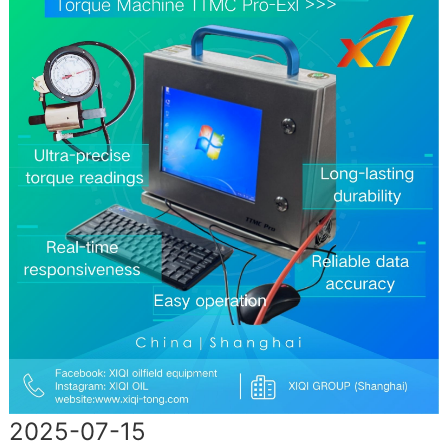
2025-07-15