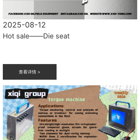
2025-08-12
Hot sale——Die seat
查看详情 >