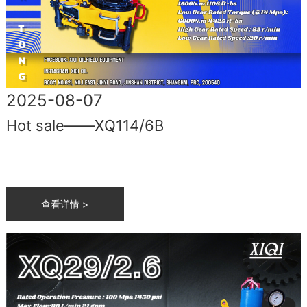
2025-08-07
Hot sale——XQ114/6B
查看详情 >