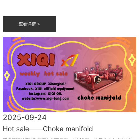
查看详情 >
2025-09-24
Hot sale——Choke manifold