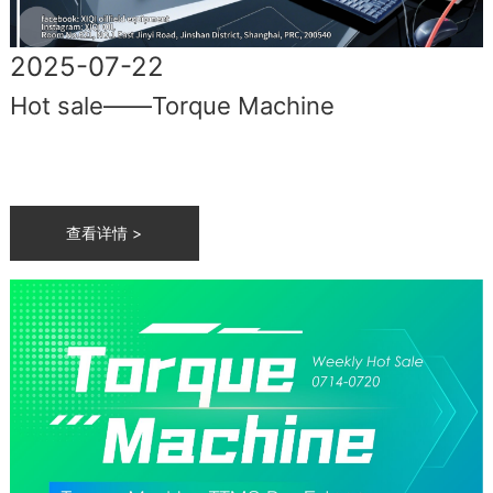
2025-07-22
Hot sale——Torque Machine
查看详情 >