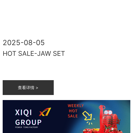
2025-08-05
HOT SALE-JAW SET
查看详情 >