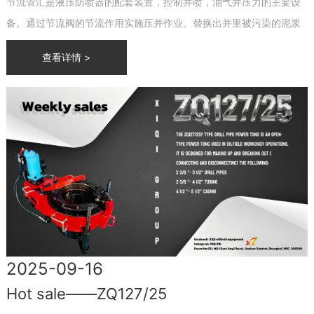
节流管汇是液压防喷器的配套装置，控制井喷，油气井压力的主要设
备。通过节流阀的节流作用实施压并作业。替换出并里被污染的泥浆
同时控制井口套管压力与立管压力，恢复泥浆柱对并底的压力控制，
查看详情 >
制止溢流:通过节流阀的泄压作用，降低井口压力，实现“软关井”:通过
放喷阀的大量泄流作用，降低井口套管压力，保护井口防喷器组。
2025-09-16
Hot sale——ZQ127/25