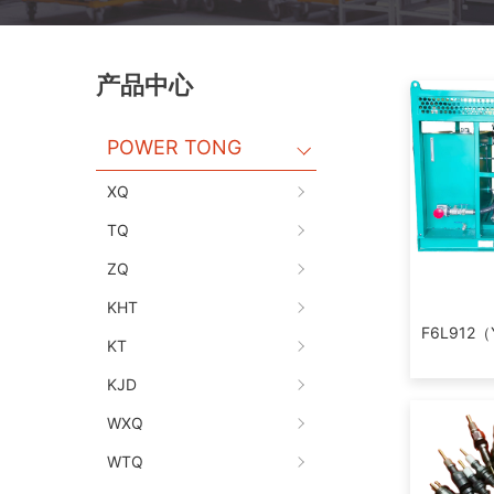
产品中心
POWER TONG
XQ
TQ
ZQ
KHT
F6L912（
KT
KJD
WXQ
WTQ